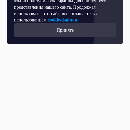
Мы используем cookie-файлы для наилучшего
представления нашего сайта. Продолжая
использовать этот сайт, вы соглашаетесь с
использованием
cookie-файлов.
Принять
Прямой эфир
Телепрограмма
Новости
Программы
Кино
День региона
О телеканале
Контактная информация
Карьера на ОТР
Выборы 2026