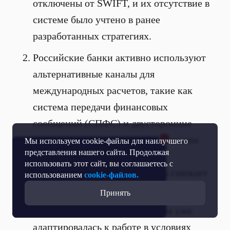
отключены от SWIFT, и их отсутствие в
системе было учтено в ранее
разработанных стратегиях.
Российские банки активно используют
альтернативные каналы для
международных расчетов, такие как
система передачи финансовых
сообщений (СПФС) и двусторонние
соглашения с другими государствами.
Мы используем cookie-файлы для наилучшего
представления нашего сайта. Продолжая
Это позволяет им продолжать
использовать этот сайт, вы соглашаетесь с
международные операции, что снижает
использованием
cookie-файлов.
зависимость от SWIFT.
Принять
Российская банковская система уже
адаптировалась к работе в условиях