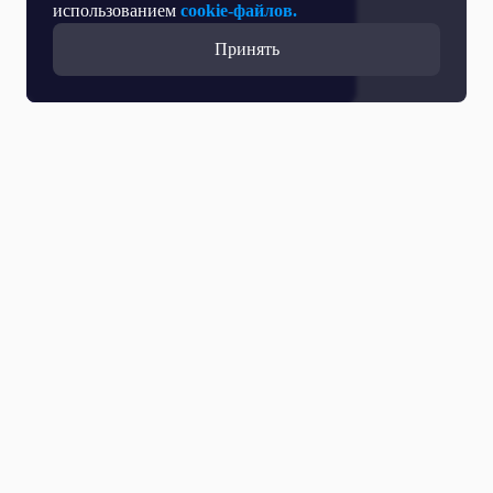
использованием
cookie-файлов.
Принять
Все выпуски с участием
22 Мая 2026
Доколе быть молодым?
21 Мая 2026
Выпускной: перезагрузка