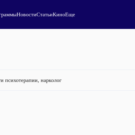
граммы
Новости
Статьи
Кино
Еще
ти психотерапии, нарколог