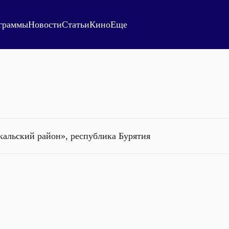
граммы
Новости
Статьи
Кино
Еще
кальский район», республика Бурятия