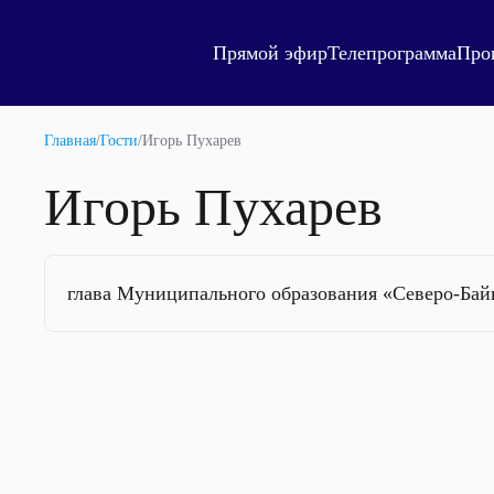
Прямой эфир
Телепрограмма
Про
Главная
/
Гости
/
Игорь Пухарев
Игорь Пухарев
глава Муниципального образования «Северо-Бай