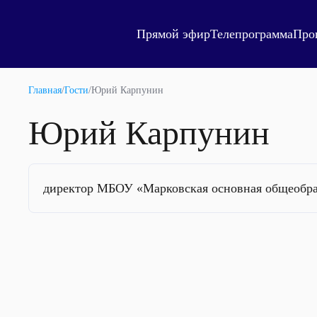
Прямой эфир
Телепрограмма
Про
Главная
/
Гости
/
Юрий Карпунин
Юрий Карпунин
директор МБОУ «Марковская основная общеобра