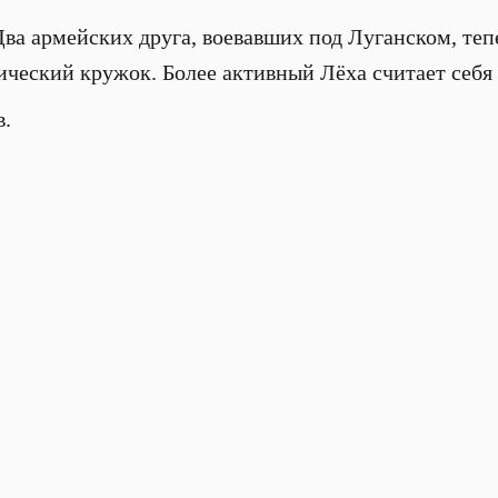
Два армейских друга, воевавших под Луганском, те
ический кружок. Более активный Лёха считает себя 
в.