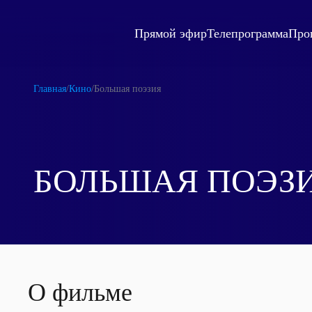
Прямой эфир
Телепрограмма
Про
Главная
/
Кино
/
Большая поэзия
БОЛЬШАЯ ПОЭЗ
О фильме