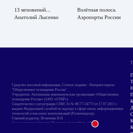
13 мгновений...
Взлётная полоса.
Анатолий Лысенко
Аэропорты России
Т
П
Т
Средство массовой информации, Сетевое издание - Интернет-портал
Н
"Общественное телевидение России".
Учредитель: Автономная некоммерческая организация «Общественное
телевидение России» (АНО «ОТВР»).
Свидетельство о регистрации СМИ Эл № ФС77-54773 от 17.07.2013 г.
Д
выдано Федеральной службой по надзору в сфере связи, информационных
технологий и массовых коммуникаций (Роскомнадзор).
О
Главный редактор: Игнатенко В.Н.
К
Адрес электронной почты Редакции: internet@otr-online.ru
К
Телефон Редакции: +7 (499) 755 30 50
Для лиц старше 16 лет.