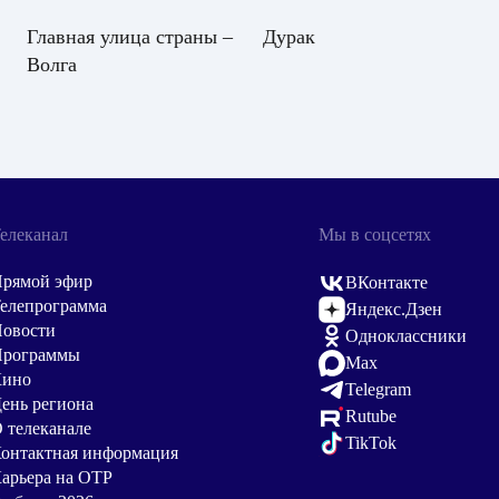
Главная улица страны –
Дурак
Волга
елеканал
Мы в соцсетях
рямой эфир
ВКонтакте
елепрограмма
Яндекс.Дзен
овости
Одноклассники
Программы
Max
Кино
Telegram
ень региона
Rutube
 телеканале
TikTok
онтактная информация
арьера на ОТР