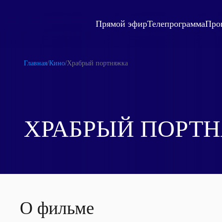
Прямой эфир
Телепрограмма
Про
Главная
/
Кино
/
Храбрый портняжка
ХРАБРЫЙ ПОРТ
О фильме