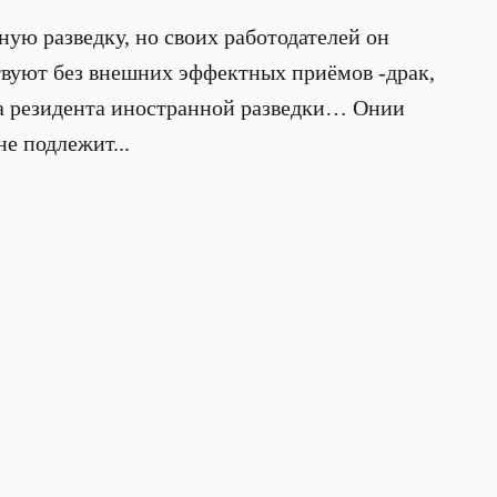
ую разведку, но своих работодателей он
твуют без внешних эффектных приёмов -драк,
на резидента иностранной разведки… Они
и
е подлежит...