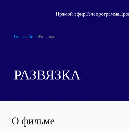
Прямой эфир
Телепрограмма
Про
Главная
/
Кино
/
Развязка
РАЗВЯЗКА
О фильме