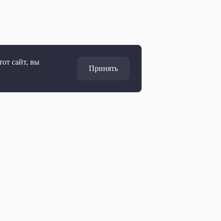
от сайт, вы
Принять
Адрес
127427, Москва, Россия
Ул. Академика Королёва, 19
Дирекция по развитию