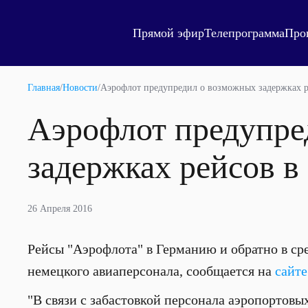
Прямой эфир
Телепрограмма
Про
Главная
/
Новости
/
Аэрофлот предупредил о возможных задержках р
Аэрофлот предупре
задержках рейсов в
26 Апреля 2016
Рейсы "Аэрофлота" в Германию и обратно в сре
немецкого авиаперсонала, сообщается на
сайт
"В связи с забастовкой персонала аэропортов