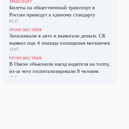
ТРАНСПОРТ
Билеты на общественный транспорт в
России приведут к единому стандарту
03:27
ПРОИСШЕСТВИЯ
Затаскивали в авто и вымогали деньги. СК
выявил еще 4 эпизода похищения москвичек
13:07
ПРОИСШЕСТВИЯ
В Омске объяснили наезд водителя на толпу,
из-за чего госпитализировали 8 человек
13:11
ПОЛИТИКА
Трамп потребовал от Пентагона объяснений
из-за дефицита боеприпасов
03:16