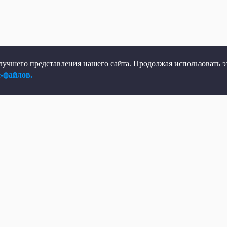
учшего представления нашего сайта. Продолжая использовать эт
e-файлов.
елеканал
Мы в соцсетях
рямой эфир
ВКонтакте
елепрограмма
Яндекс.Дзен
овости