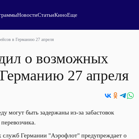
граммы
Новости
Статьи
Кино
Еще
ейсов в Германию 27 апреля
дил о возможных
 Германию 27 апреля
ду могут быть задержаны из-за забастовок
е
перевозчика.
ых служб Германии "Аэрофлот" предупреждает о