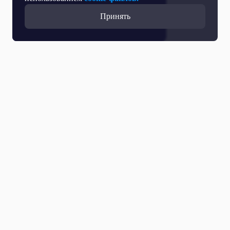
Принять
Прямой эфир
Телепрограмма
Новости
Программы
Кино
День региона
О телеканале
Контактная информация
Карьера на ОТР
Выборы 2026