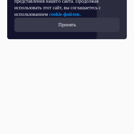
представления нашего сайта. Продолжая
использовать этот сайт, вы соглашаетесь с
использованием
cookie-файлов.
Принять
Прямой эфир
Телепрограмма
Новости
Программы
Кино
День региона
О телеканале
Контактная информация
Карьера на ОТР
Выборы 2026