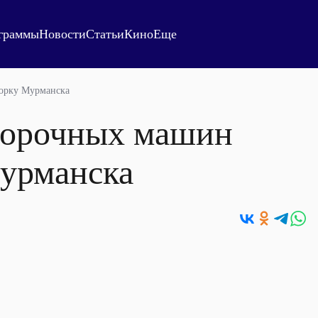
граммы
Новости
Статьи
Кино
Еще
орку Мурманска
борочных машин
урманска