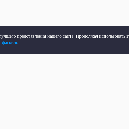
учшего представления нашего сайта. Продолжая использовать эт
e-файлов.
елеканал
Мы в соцсетях
рямой эфир
ВКонтакте
елепрограмма
Яндекс.Дзен
овости