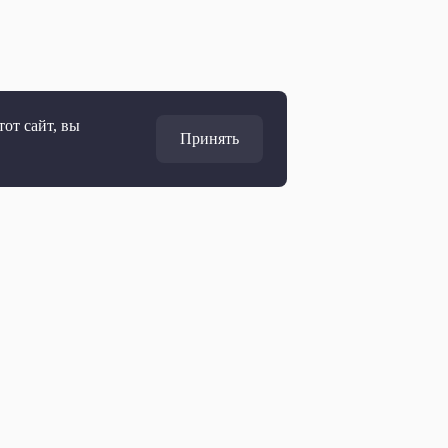
от сайт, вы
Принять
Адрес
127427, Москва, Россия
Ул. Академика Королёва, 19
Дирекция по развитию