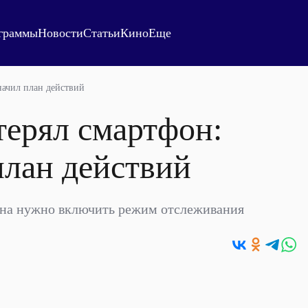
граммы
Новости
Статьи
Кино
Еще
значил план действий
отерял смартфон:
план действий
она нужно включить режим отслеживания