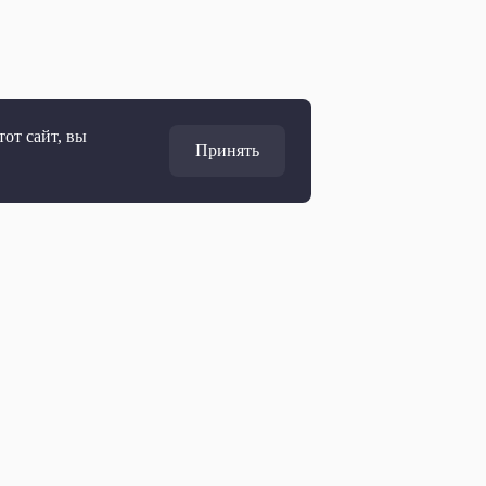
от сайт, вы
Принять
Адрес
127427, Москва, Россия
Ул. Академика Королёва, 19
Дирекция по развитию