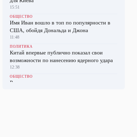
для Киева
15:51
ОБЩЕСТВО
Имя Иван вошло в топ по популярности в
США, обойдя Дональда и Джона
11:48
ПОЛИТИКА
Китай впервые публично показал свои
возможности по нанесению ядерного удара
12:38
ОБЩЕСТВО
Русскоязычных гидов начнут готовить в
Алжире
08:49