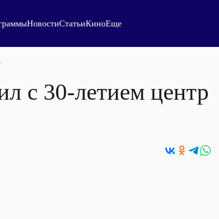
граммы
Новости
Статьи
Кино
Еще
»
л с 30-летием центр