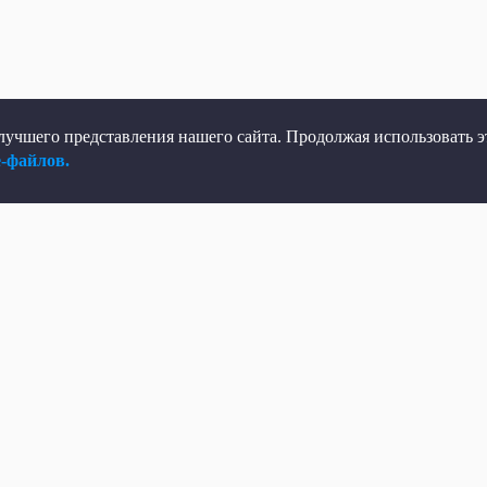
учшего представления нашего сайта. Продолжая использовать эт
e-файлов.
елеканал
Мы в соцсетях
рямой эфир
ВКонтакте
елепрограмма
Яндекс.Дзен
овости