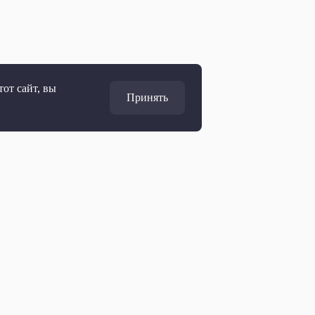
от сайт, вы
Принять
Адрес
127427, Москва, Россия
Ул. Академика Королёва, 19
Дирекция по развитию