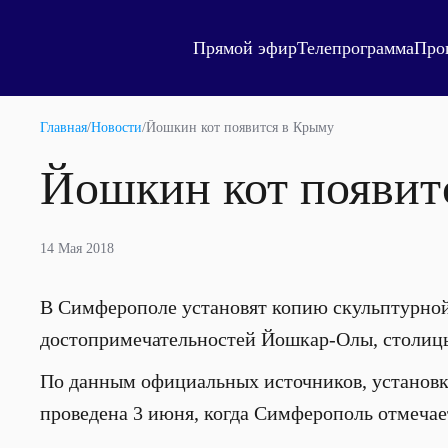
Прямой эфир
Телепрограмма
Про
Главная
/
Новости
/
Йошкин кот появится в Крыму
Йошкин кот появит
14 Мая 2018
В Симферополе установят копию скульптурной
достопримечательностей Йошкар-Олы, столиц
По данным официальных источников, установк
проведена 3 июня, когда Симферополь отмечае