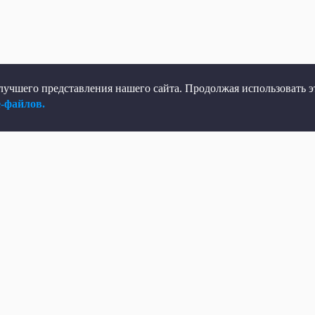
учшего представления нашего сайта. Продолжая использовать эт
e-файлов.
елеканал
Мы в соцсетях
рямой эфир
ВКонтакте
елепрограмма
Яндекс.Дзен
овости