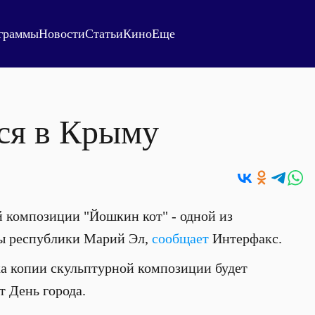
граммы
Новости
Статьи
Кино
Еще
ся в Крыму
 композиции "Йошкин кот" - одной из
ы республики Марий Эл,
сообщает
Интерфакс.
а копии скульптурной композиции будет
т День города.