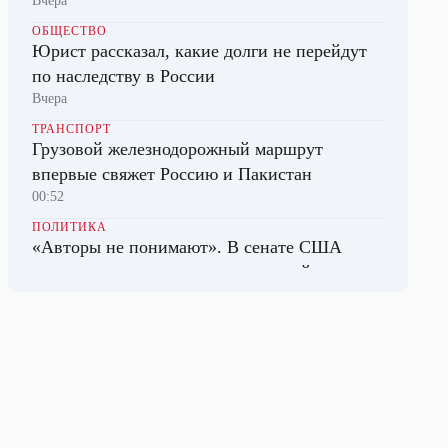
Вчера
ОБЩЕСТВО
Юрист рассказал, какие долги не перейдут
по наследству в России
Вчера
ТРАНСПОРТ
Грузовой железнодорожный маршрут
впервые свяжет Россию и Пакистан
00:52
ПОЛИТИКА
«Авторы не понимают». В сенате США
заявили, что проект новых санкций не
принесет мир на Украине
20:59
ТРАНСПОРТ
В Госдуме разработали законопроект,
смягчающий требования к тонировке стекол
машин
00:38