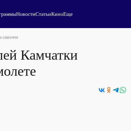
граммы
Новости
Статьи
Кино
Еще
а самолете
лей Камчатки
молете