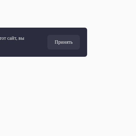
от сайт, вы
Принять
Адрес
127427, Москва, Россия
Ул. Академика Королёва, 19
Дирекция по развитию