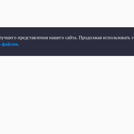
учшего представления нашего сайта. Продолжая использовать эт
e-файлов.
елеканал
Мы в соцсетях
рямой эфир
ВКонтакте
елепрограмма
Яндекс.Дзен
овости