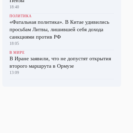
Пензы
18:40
ПОЛИТИКА
«Фатальная политика». В Китае удивились
просьбам Литвы, лишившей себя дохода
санкциями против РФ
18:05
В МИРЕ
В Иране заявили, что не допустят открытия
второго маршрута в Ормузе
13:09
ОБЩЕСТВО
Пенсионерке из Москвы запретили
содержать в квартире каймана, лису и еще
около 30 животных
14:10