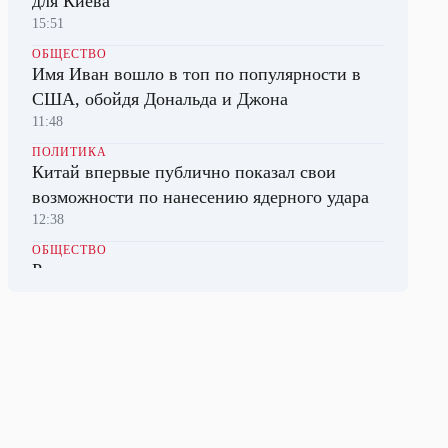
для Киева
15:51
ОБЩЕСТВО
Имя Иван вошло в топ по популярности в
США, обойдя Дональда и Джона
11:48
ПОЛИТИКА
Китай впервые публично показал свои
возможности по нанесению ядерного удара
12:38
ОБЩЕСТВО
Русскоязычных гидов начнут готовить в
Алжире
Вчера