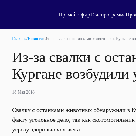
Прямой эфир
Телепрограмма
Про
Главная
/
Новости
/
Из-за свалки с останками животных в Кургане в
Из-за свалки с ост
Кургане возбудили 
18 Мая 2018
Свалку с останками животных обнаружили в Ку
факту уголовное дело, так как скотомогильник
угрозу здоровью человека.