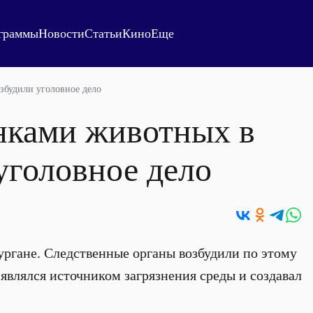
граммы
Новости
Статьи
Кино
Еще
озбудили уголовное дело
анками животных в
уголовное дело
ргане. Следственные органы возбудили по этому
 являлся источником загрязнения среды и создавал