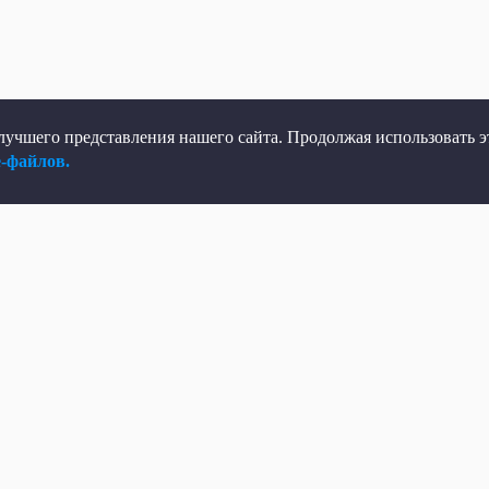
учшего представления нашего сайта. Продолжая использовать эт
e-файлов.
елеканал
Мы в соцсетях
рямой эфир
ВКонтакте
елепрограмма
Яндекс.Дзен
овости