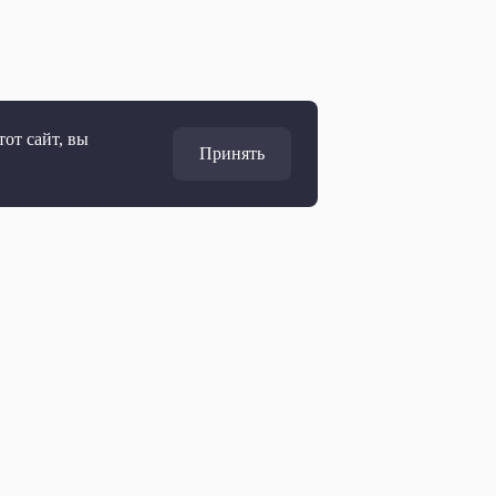
от сайт, вы
Принять
Адрес
127427, Москва, Россия
Ул. Академика Королёва, 19
Дирекция по развитию