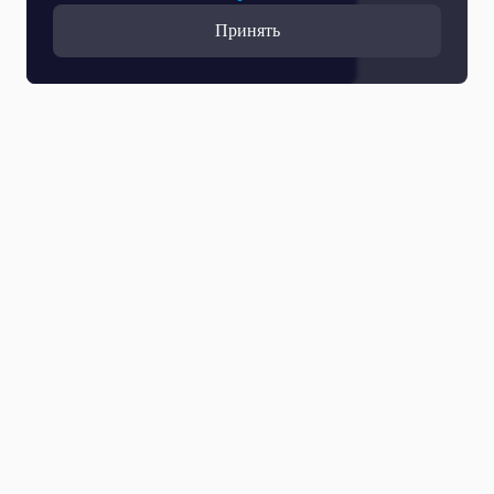
Принять
Прямой эфир
Телепрограмма
Новости
Программы
Кино
День региона
О телеканале
Контактная информация
Карьера на ОТР
Выборы 2026