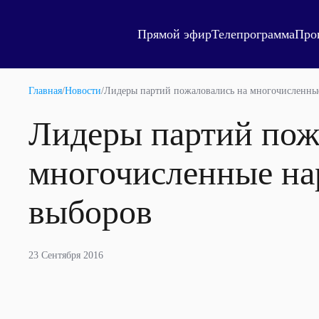
Прямой эфир
Телепрограмма
Про
Главная
/
Новости
/
Лидеры партий пожаловались на многочисленны
Лидеры партий пож
многочисленные на
выборов
23 Сентября 2016