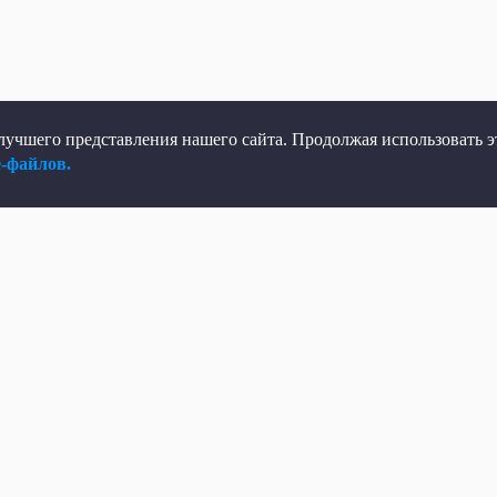
учшего представления нашего сайта. Продолжая использовать эт
e-файлов.
елеканал
Мы в соцсетях
рямой эфир
ВКонтакте
елепрограмма
Яндекс.Дзен
овости