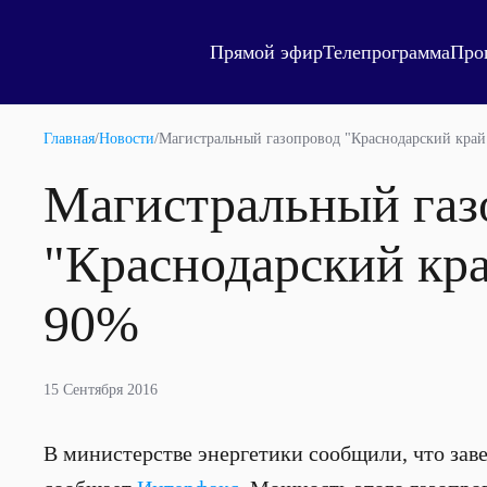
Прямой эфир
Телепрограмма
Про
Главная
/
Новости
/
Магистральный газопровод "Краснодарский край
Магистральный газ
"Краснодарский кра
90%
15 Сентября 2016
В министерстве энергетики сообщили, что заве