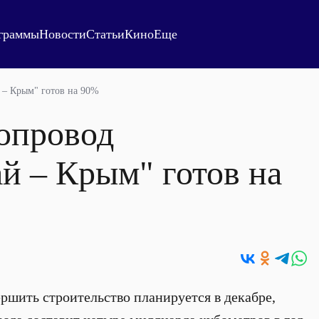
граммы
Новости
Статьи
Кино
Еще
 – Крым" готов на 90%
опровод
й – Крым" готов на
ршить строительство планируется в декабре,