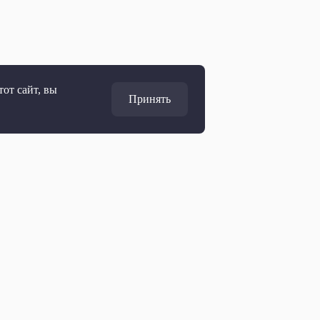
от сайт, вы
Принять
Адрес
127427, Москва, Россия
Ул. Академика Королёва, 19
Дирекция по развитию