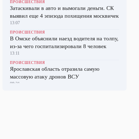
ПРОИСШЕСТВИЯ
Затаскивали в авто и вымогали деньги. СК
выявил еще 4 эпизода похищения москвичек
13:07
ПРОИСШЕСТВИЯ
В Омске объяснили наезд водителя на толпу,
из-за чего госпитализировали 8 человек
13:11
ПРОИСШЕСТВИЯ
Ярославская область отразила самую
массовую атаку дронов ВСУ
08:21
НАУКА
Медузы Азовского моря стали основой
препарата для лечения травм мозга
09:29