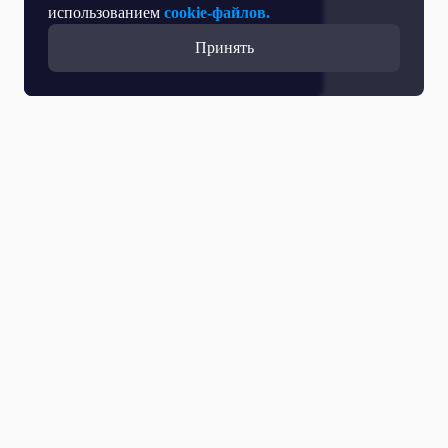
использованием
cookie-файлов.
Принять
Прямой эфир
Телепрограмма
Новости
Программы
Кино
День региона
О телеканале
Контактная информация
Карьера на ОТР
Выборы 2026