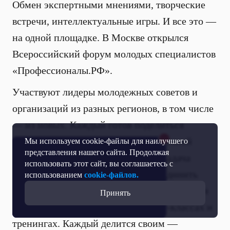
Обмен экспертными мнениями, творческие
встречи, интеллектуальные игры. И все это —
на одной площадке. В Москве открылся
Всероссийский форум молодых специалистов
«Профессионалы.РФ».
Участвуют лидеры молодежных советов и
организаций из разных регионов, в том числе
— из новых. Каждый готов поделиться
опытом работы в сфере государственной
Мы используем cookie-файлы для наилучшего
представления нашего сайта. Продолжая
национальной политики. Главная задача
использовать этот сайт, вы соглашаетесь с
форума — поддержать идеи и объединить
использованием
cookie-файлов.
возможности. За четыре дня молодые профи
Принять
отточат навыки на лекциях, мастер-классах и
тренингах. Каждый делится своим —