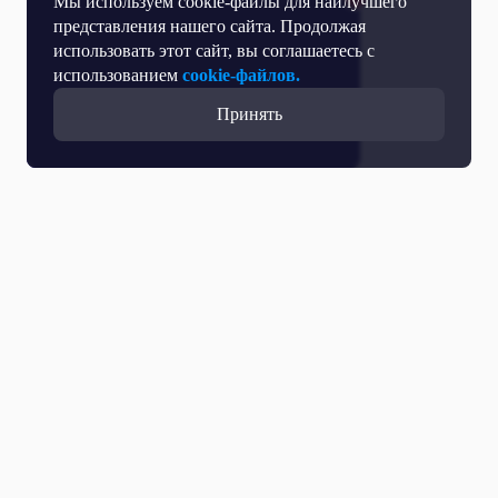
Мы используем cookie-файлы для наилучшего
представления нашего сайта. Продолжая
использовать этот сайт, вы соглашаетесь с
использованием
cookie-файлов.
Принять
Прямой эфир
Телепрограмма
Новости
Программы
Кино
День региона
О телеканале
Контактная информация
Карьера на ОТР
Выборы 2026