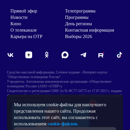
Прямой эфир
Телепрограмма
Новости
Программы
Кино
День региона
О телеканале
Контактная информация
Карьера на ОТР
Выборы 2026
Средство массовой информации, Сетевое издание - Интернет-портал
"Общественное телевидение России".
Учредитель: Автономная некоммерческая организация «Общественное
телевидение России» (АНО «ОТВР»).
Свидетельство о регистрации СМИ Эл № ФС77-54773 от 17.07.2013 г. выдано
Федеральной службой по надзору в сфере связи, информационных технологий
и массовых коммуникаций (Роскомнадзор).
Мы используем cookie-файлы для наилучшего
Главный редактор: Игнатенко В.Н.
Адрес электронной почты Редакции: internet@otr-online.ru
представления нашего сайта. Продолжая
Телефон Редакции: +7 (499) 755 30 50
использовать этот сайт, вы соглашаетесь с
Для лиц старше 16 лет.
использованием
cookie-файлов.