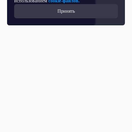
использованием
cookie-файлов.
Принять
Прямой эфир
Телепрограмма
Новости
Программы
Кино
День региона
О телеканале
Контактная информация
Карьера на ОТР
Выборы 2026