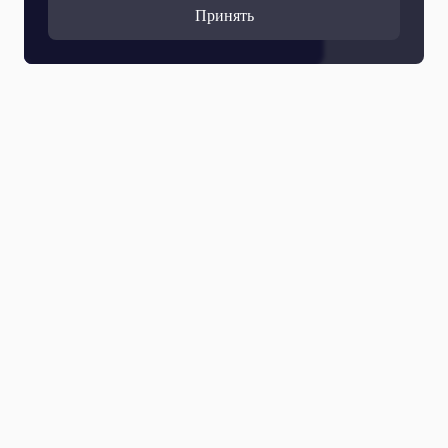
Принять
Прямой эфир
Телепрограмма
Новости
Программы
Кино
День региона
О телеканале
Контактная информация
Карьера на ОТР
Выборы 2026