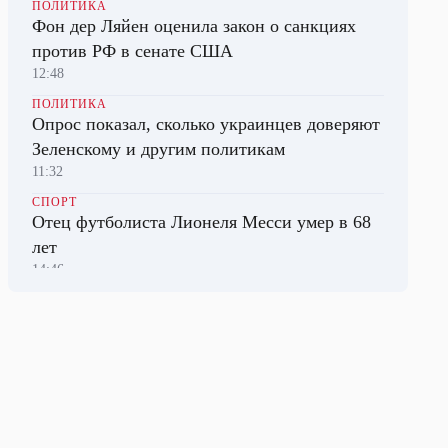
ПОЛИТИКА
Фон дер Ляйен оценила закон о санкциях
против РФ в сенате США
12:48
ПОЛИТИКА
Опрос показал, сколько украинцев доверяют
Зеленскому и другим политикам
11:32
СПОРТ
Отец футболиста Лионеля Месси умер в 68
лет
14:46
ПОЛИТИКА
Уиткофф и Кушнер могут побывать в
Москве и Киеве на следующей неделе
17:24