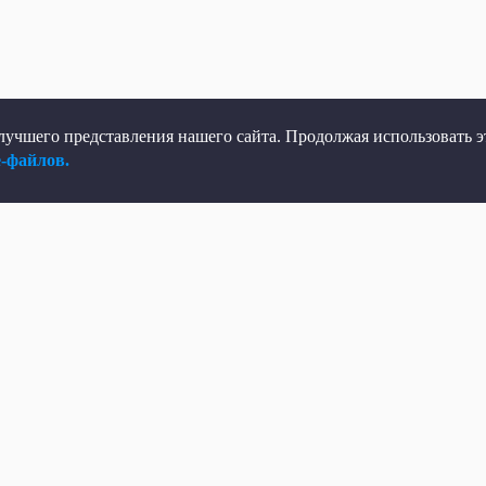
учшего представления нашего сайта. Продолжая использовать эт
e-файлов.
елеканал
Мы в соцсетях
рямой эфир
ВКонтакте
елепрограмма
Яндекс.Дзен
овости