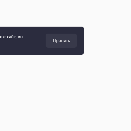
от сайт, вы
Принять
Адрес
127427, Москва, Россия
Ул. Академика Королёва, 19
Дирекция по развитию