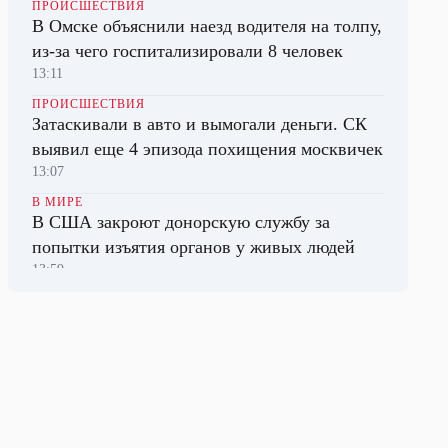
ПРОИСШЕСТВИЯ
В Омске объяснили наезд водителя на толпу,
из-за чего госпитализировали 8 человек
13:11
ПРОИСШЕСТВИЯ
Затаскивали в авто и вымогали деньги. СК
выявил еще 4 эпизода похищения москвичек
13:07
В МИРЕ
В США закроют донорскую службу за
попытки изъятия органов у живых людей
13:59
НАУКА
Медузы Азовского моря стали основой
препарата для лечения травм мозга
09:29