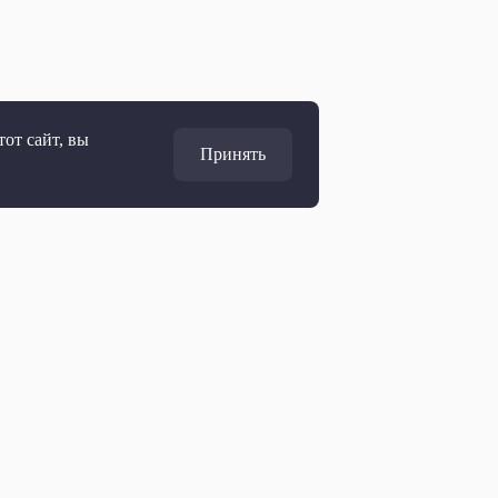
от сайт, вы
Принять
Адрес
127427, Москва, Россия
Ул. Академика Королёва, 19
Дирекция по развитию