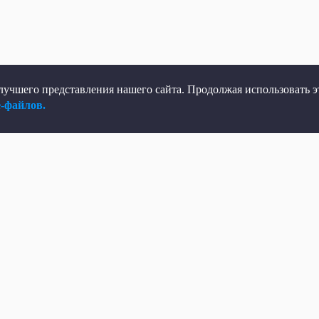
учшего представления нашего сайта. Продолжая использовать эт
e-файлов.
елеканал
Мы в соцсетях
рямой эфир
ВКонтакте
елепрограмма
Яндекс.Дзен
овости