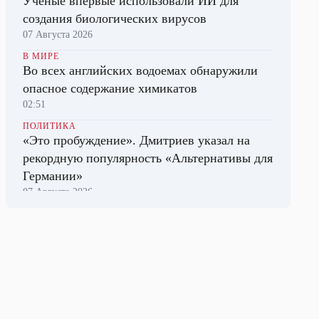
Ученые впервые использовали ИИ для
создания биологических вирусов
07 Августа 2026
В МИРЕ
Во всех английских водоемах обнаружили
опасное содержание химикатов
02:51
ПОЛИТИКА
«Это пробуждение». Дмитриев указал на
рекордную популярность «Альтернативы для
Германии»
07 Августа 2026
ПОЛИТИКА
Китайский посол заявил о готовности КНР
сотрудничать с США в военной сфере
07 Августа 2026