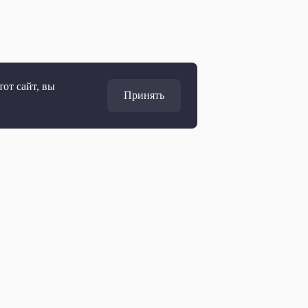
от сайт, вы
Принять
Адрес
127427, Москва, Россия
Ул. Академика Королёва, 19
Дирекция по развитию