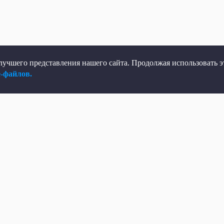
учшего представления нашего сайта. Продолжая использовать эт
e-файлов.
елеканал
Мы в соцсетях
рямой эфир
ВКонтакте
елепрограмма
Яндекс.Дзен
овости