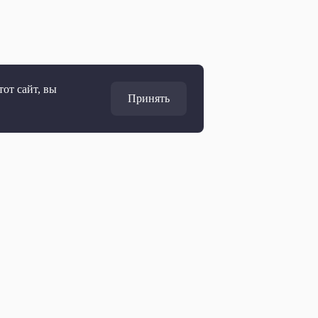
от сайт, вы
Принять
Адрес
127427, Москва, Россия
Ул. Академика Королёва, 19
Дирекция по развитию