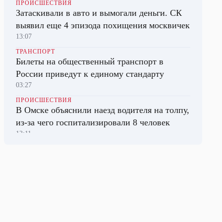
ПРОИСШЕСТВИЯ
Затаскивали в авто и вымогали деньги. СК
выявил еще 4 эпизода похищения москвичек
13:07
ТРАНСПОРТ
Билеты на общественный транспорт в
России приведут к единому стандарту
03:27
ПРОИСШЕСТВИЯ
В Омске объяснили наезд водителя на толпу,
из-за чего госпитализировали 8 человек
13:11
ПОЛИТИКА
Трамп потребовал от Пентагона объяснений
из-за дефицита боеприпасов
03:16