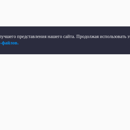
учшего представления нашего сайта. Продолжая использовать эт
e-файлов.
елеканал
Мы в соцсетях
рямой эфир
ВКонтакте
елепрограмма
Яндекс.Дзен
овости