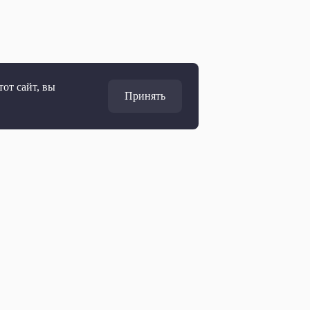
от сайт, вы
Принять
Адрес
127427, Москва, Россия
Ул. Академика Королёва, 19
Дирекция по развитию