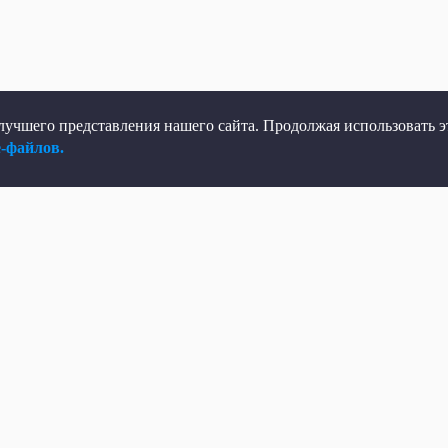
учшего представления нашего сайта. Продолжая использовать эт
e-файлов.
елеканал
Мы в соцсетях
рямой эфир
ВКонтакте
елепрограмма
Яндекс.Дзен
овости