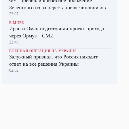
ФРГ признали кризисное положение
Зеленского из-за перестановок чиновников
22:07
В МИРЕ
Иран и Оман подготовили проект прохода
через Ормуз – СМИ
22:46
ВОЕННАЯ ОПЕРАЦИЯ НА УКРАИНЕ
Залужный признал, что Россия находит
ответ на все решения Украины
02:52
КУЛЬТУРА
Организаторы «Интервидения»
подтвердили, что конкурс состоится в
Саудовской Аравии
21:40