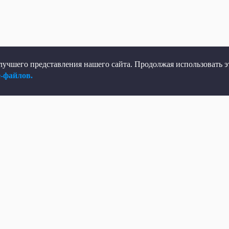
учшего представления нашего сайта. Продолжая использовать эт
e-файлов.
елеканал
Мы в соцсетях
рямой эфир
ВКонтакте
елепрограмма
Яндекс.Дзен
овости