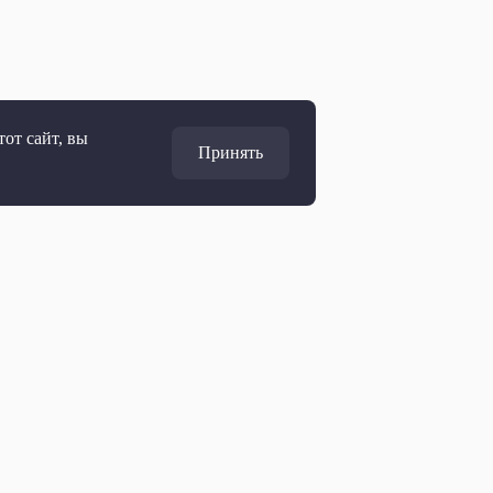
от сайт, вы
Принять
Адрес
127427, Москва, Россия
Ул. Академика Королёва, 19
Дирекция по развитию