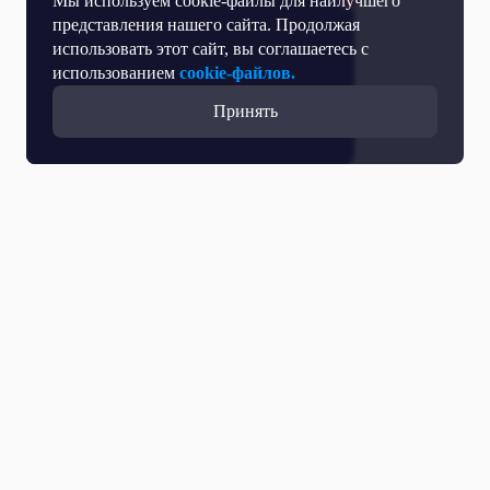
Мы используем cookie-файлы для наилучшего
представления нашего сайта. Продолжая
использовать этот сайт, вы соглашаетесь с
использованием
cookie-файлов.
Принять
Прямой эфир
Телепрограмма
Новости
Программы
Кино
День региона
О телеканале
Контактная информация
Карьера на ОТР
Выборы 2026