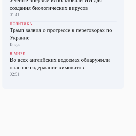
Ученые впервые использовали ИИ для
создания биологических вирусов
01:41
ПОЛИТИКА
Трамп заявил о прогрессе в переговорах по
Украине
Вчера
В МИРЕ
Во всех английских водоемах обнаружили
опасное содержание химикатов
02:51
ПОЛИТИКА
Китайский посол заявил о готовности КНР
сотрудничать с США в военной сфере
01:26