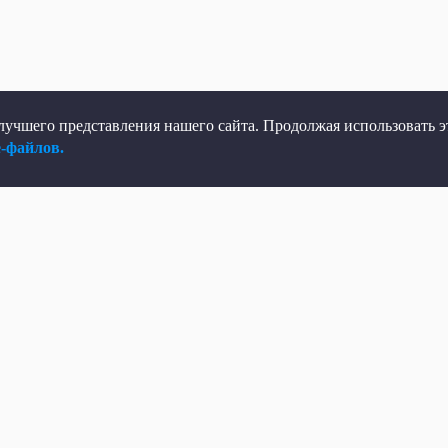
учшего представления нашего сайта. Продолжая использовать эт
e-файлов.
елеканал
Мы в соцсетях
рямой эфир
ВКонтакте
елепрограмма
Яндекс.Дзен
овости