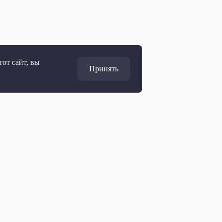
от сайт, вы
Принять
Адрес
127427, Москва, Россия
Ул. Академика Королёва, 19
Дирекция по развитию