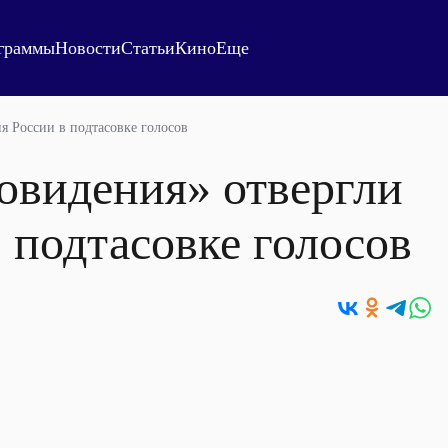
граммы
Новости
Статьи
Кино
Еще
я России в подтасовке голосов
овидения» отвергли
 подтасовке голосов