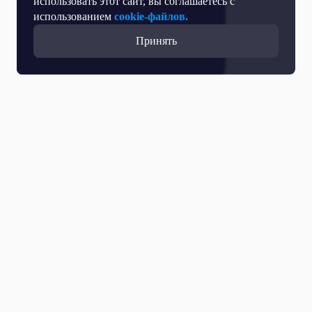
использовать этот сайт, вы соглашаетесь с
использованием
cookie-файлов.
Принять
Прямой эфир
Телепрограмма
Новости
Программы
Кино
День региона
О телеканале
Контактная информация
Карьера на ОТР
Выборы 2026