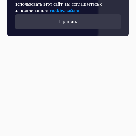
использовать этот сайт, вы соглашаетесь с
использованием
cookie-файлов.
Принять
Прямой эфир
Телепрограмма
Новости
Программы
Кино
День региона
О телеканале
Контактная информация
Карьера на ОТР
Выборы 2026