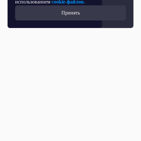
использованием
cookie-файлов.
Принять
Прямой эфир
Телепрограмма
Новости
Программы
Кино
День региона
О телеканале
Контактная информация
Карьера на ОТР
Выборы 2026