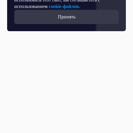
использованием
cookie-файлов.
Принять
Прямой эфир
Телепрограмма
Новости
Программы
Кино
День региона
О телеканале
Контактная информация
Карьера на ОТР
Выборы 2026