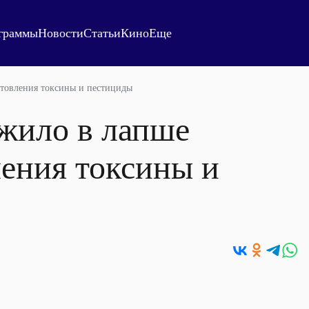
граммы
Новости
Статьи
Кино
Еще
отовления токсины и пестициды
ужило в лапше
ления токсины и