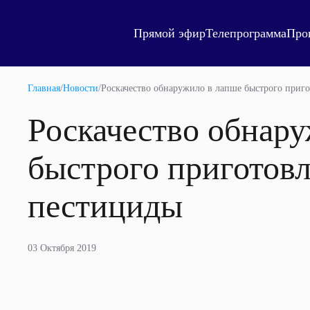
Прямой эфир
Телепрограмма
Про
Главная
/
Новости
/
Роскачество обнаружило в лапше быстрого приг
Роскачество обнар
быстрого приготов
пестициды
03 Октября 2019