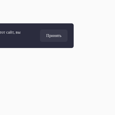
от сайт, вы
Принять
Адрес
127427, Москва, Россия
Ул. Академика Королёва, 19
Дирекция по развитию