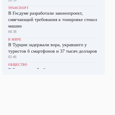
20:59
ТРАНСПОРТ
В Госдуме разработали законопроект,
смягчающий требования к тонировке стекол
машин
00:38
В МИРЕ
В Турции задержали вора, укравшего у
туристов 6 смартфонов и 37 тысяч долларов
02:46
ОБЩЕСТВО
В Белгородской области запустят
приложение, принимающее сигнал тревоги
даже без сети
22:46
ВЛАСТЬ И ЗАКОН
СК возбудил дело о распространении фейков
об армии против журналистки Гордеевой*
20:26