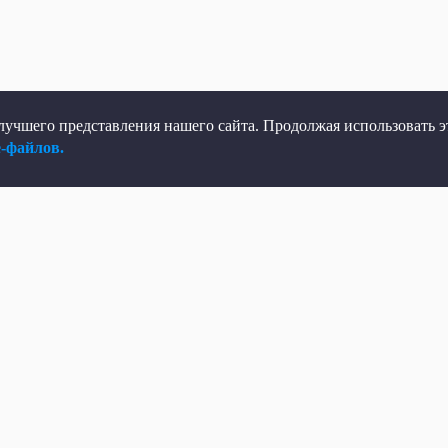
учшего представления нашего сайта. Продолжая использовать эт
e-файлов.
елеканал
Мы в соцсетях
рямой эфир
ВКонтакте
елепрограмма
Яндекс.Дзен
овости