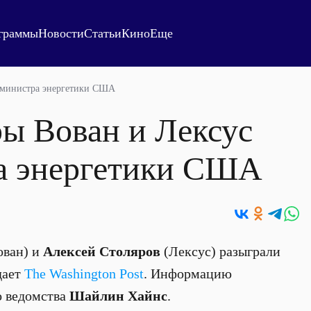
граммы
Новости
Статьи
Кино
Еще
и министра энергетики США
ры Вован и Лексус
а энергетики США
ован) и
Алексей Столяров
(Лексус) разыграли
дает
The
Washington
Post
. Информацию
о ведомства
Шайлин Хайнс
.