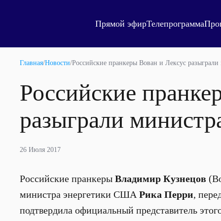
Прямой эфир
Телепрограмма
Про
Главная
/
Новости
/
Российские пранкеры Вован и Лексус разыграл
Российские пранке
разыграли министр
26 Июля 2017
Российские пранкеры
Владимир Кузнецов
(В
министра энергетики США
Рика Перри
, пере
подтвердила официальный представитель этог