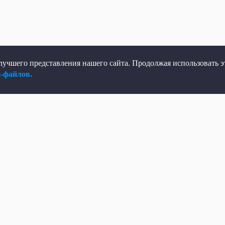
учшего представления нашего сайта. Продолжая использовать эт
e-файлов.
елеканал
Мы в соцсетях
рямой эфир
ВКонтакте
елепрограмма
Яндекс.Дзен
овости