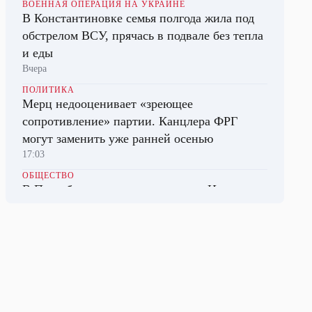
ВОЕННАЯ ОПЕРАЦИЯ НА УКРАИНЕ
В Константиновке семья полгода жила под
обстрелом ВСУ, прячась в подвале без тепла
и еды
Вчера
ПОЛИТИКА
Мерц недооценивает «зреющее
сопротивление» партии. Канцлера ФРГ
могут заменить уже ранней осенью
17:03
ОБЩЕСТВО
В Петербурге открыли выставку «Имя героя.
Потерянные судьбы победителей»,
посвященную поисковикам
18:32
ОБЩЕСТВО
Юрист: кошку нельзя сделать своим
наследником, но есть лазейка
16:02