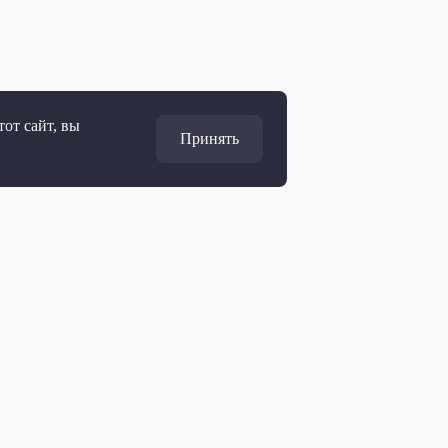
от сайт, вы
Принять
Адрес
127427, Москва, Россия
Ул. Академика Королёва, 19
Дирекция по развитию