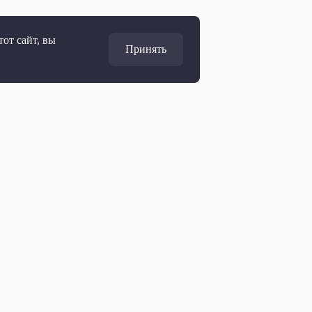
от сайт, вы
Принять
Адрес
127427, Москва, Россия
Ул. Академика Королёва, 19
Дирекция по развитию
marketing@ptvr.ru
+7 499 755 30 50 доб. 3165