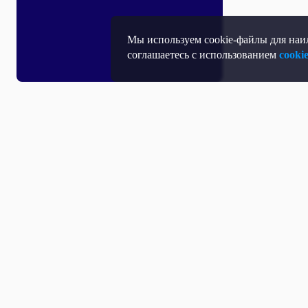
Мы используем cookie-файлы для наил
соглашаетесь с использованием
cooki
Т
П
Т
Средство массовой информации, Сетевое издание - Интернет-портал
Н
"Общественное телевидение России".
Учредитель: Автономная некоммерческая организация «Общественное
телевидение России» (АНО «ОТВР»).
Свидетельство о регистрации СМИ Эл № ФС77-54773 от 17.07.2013 г.
Д
выдано Федеральной службой по надзору в сфере связи, информационных