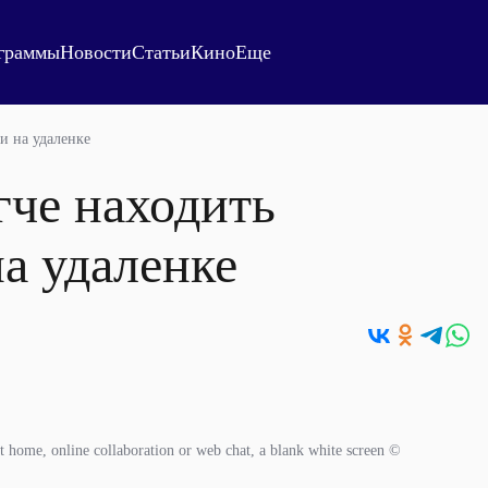
граммы
Новости
Статьи
Кино
Еще
и на удаленке
гче находить
а удаленке
at home, online collaboration or web chat, a blank white screen ©