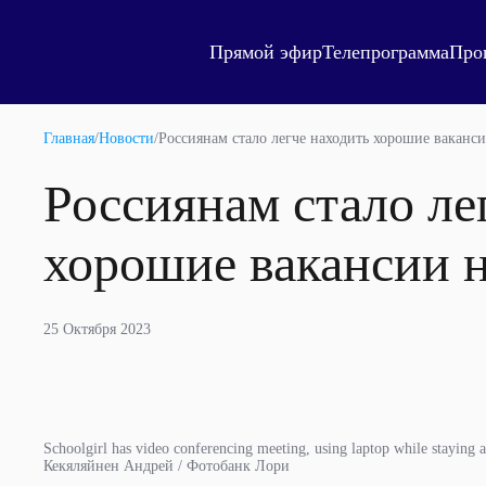
Прямой эфир
Телепрограмма
Про
Главная
/
Новости
/
Россиянам стало легче находить хорошие ваканси
Россиянам стало ле
хорошие вакансии н
25 Октября 2023
Schoolgirl has video conferencing meeting, using laptop while staying 
Кекяляйнен Андрей / Фотобанк Лори