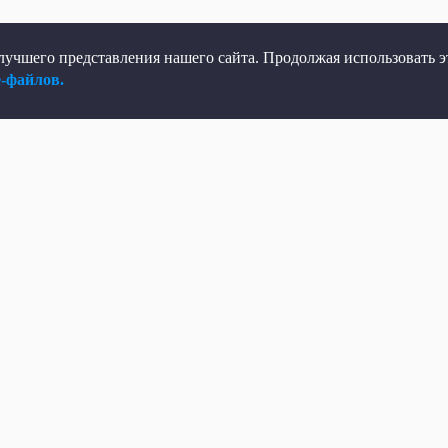
учшего представления нашего сайта. Продолжая использовать эт
e-файлов.
елеканал
Мы в соцсетях
рямой эфир
ВКонтакте
елепрограмма
Яндекс.Дзен
овости
Одноклассники
Программы
Max
Кино
Telegram
ень региона