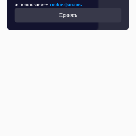
использованием
cookie-файлов.
Принять
Прямой эфир
Телепрограмма
Новости
Программы
Кино
День региона
О телеканале
Контактная информация
Карьера на ОТР
Выборы 2026