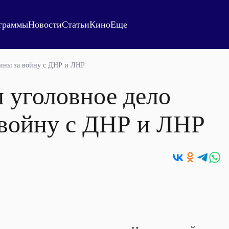
граммы
Новости
Статьи
Кино
Еще
аины за войну с ДНР и ЛНР
 уголовное дело
 войну с ДНР и ЛНР