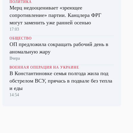
ПОЛИТИКА
Мерц недооценивает «зреющее
сопротивление» партии. Канцлера ФРГ
могут заменить уже ранней осенью
17:03
ОБЩЕСТВО
ОП предложила сокращать рабочий день в
аномальную жару
Вчера
ВОЕННАЯ ОПЕРАЦИЯ НА УКРАИНЕ
В Константиновке семья полгода жила под
обстрелом ВСУ, прячась в подвале без тепла
и еды
14:54
ЭКОНОМИКА
Китай запускает первый контейнерный
маршрут в Европу по Севморпути
17:11