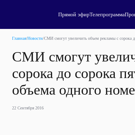
Прямой эфир
Телепрограмма
Про
Главная
/
Новости
/
СМИ смогут увеличить объем рекламы с сорока д
СМИ смогут увелич
сорока до сорока п
объема одного номе
22 Сентября 2016