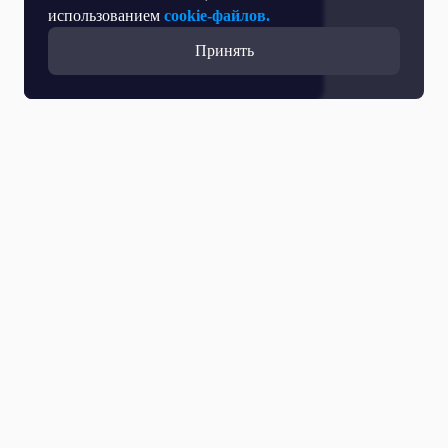
использованием
cookie-файлов.
Принять
Прямой эфир
Телепрограмма
Новости
Программы
Кино
День региона
О телеканале
Контактная информация
Карьера на ОТР
Выборы 2026