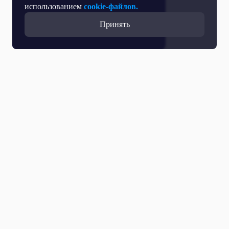
использованием
cookie-файлов.
Принять
Прямой эфир
Телепрограмма
Новости
Программы
Кино
День региона
О телеканале
Контактная информация
Карьера на ОТР
Выборы 2026