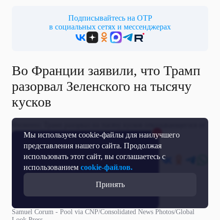
Подписывайтесь на ОТР
в социальных сетях и мессенджерах
Во Франции заявили, что Трамп
разорвал Зеленского на тысячу
кусков
Филиппо: Трамп разорвал на тысячу кусков отказывающегося от
Мы используем cookie-файлы для наилучшего
мира Зеленского
представления нашего сайта. Продолжая
использовать этот сайт, вы соглашаетесь с
24 Апреля 2025
использованием
cookie-файлов.
Принять
Samuel Corum - Pool via CNP/Consolidated News Photos/Global
Look Press