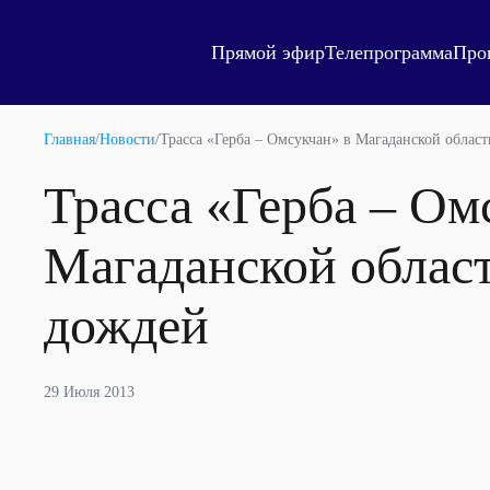
Прямой эфир
Телепрограмма
Про
Главная
/
Новости
/
Трасса «Герба – Омсукчан» в Магаданской облас
Трасса «Герба – Ом
Магаданской област
дождей
29 Июля 2013