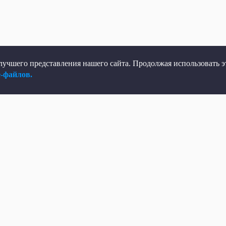
учшего представления нашего сайта. Продолжая использовать эт
e-файлов.
елеканал
Мы в соцсетях
рямой эфир
ВКонтакте
елепрограмма
Яндекс.Дзен
овости