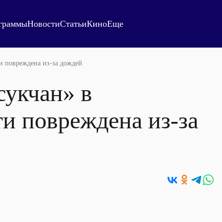
граммы
Новости
Статьи
Кино
Еще
ти повреждена из-за дождей
сукчан» в
и повреждена из-за