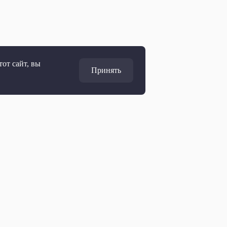
от сайт, вы
Принять
Адрес
127427, Москва, Россия
Ул. Академика Королёва, 19
Дирекция по развитию